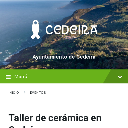
saltar
Saltar
Saltar
al
a
al
contenido
la
pie
navegación
de
principal
página
Ayuntamiento de Cedeira
Menú
INICIO
EVENTOS
Taller de cerámica en