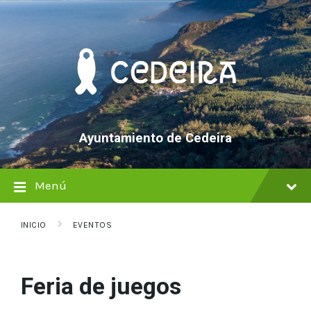
saltar
Saltar
Saltar
al
a
al
contenido
la
pie
navegación
de
principal
página
Ayuntamiento de Cedeira
Menú
INICIO
EVENTOS
Feria de juegos