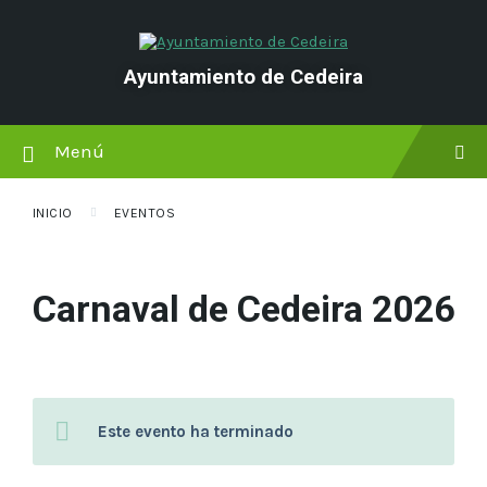
saltar
Saltar
Saltar
al
a
al
contenido
la
pie
navegación
de
Ayuntamiento de Cedeira
principal
página
Menú
INICIO
EVENTOS
Carnaval de Cedeira 2026
Este evento ha terminado