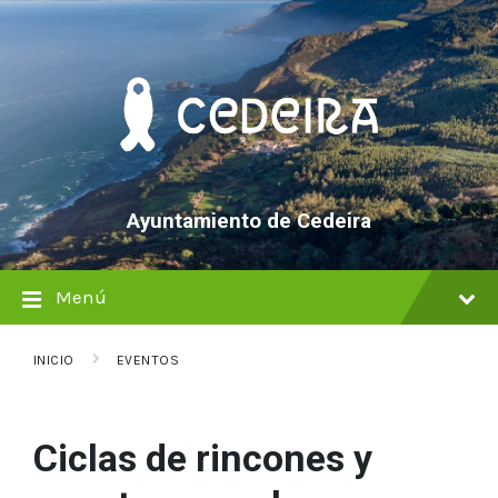
saltar
Saltar
Saltar
al
a
al
contenido
la
pie
navegación
de
principal
página
Ayuntamiento de Cedeira
Menú
INICIO
EVENTOS
Ciclas de rincones y