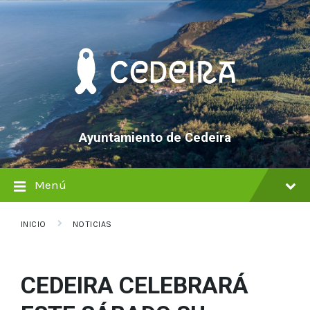
saltar
Saltar
Saltar
al
a
al
contenido
la
pie
navegación
de
principal
página
Ayuntamiento de Cedeira
Menú
INICIO
NOTICIAS
CEDEIRA CELEBRARÁ