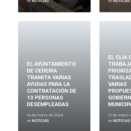
en
NOTICIAS
en
NOTICIAS
Leer
Leer
más
más
EL CLIA
EL AYUNTAMIENTO
TRABAJ
DE CEDEIRA
PRIORIZ
TRAMITA VARIAS
TRASLA
AYUDAS PARA LA
VARIAS
CONTRATACIÓN DE
PROPUE
13 PERSONAS
GOBIER
DESEMPLEADAS
MUNICIP
14 de marzo de 2024
13 de marzo
en
NOTICIAS
en
NOTICIAS