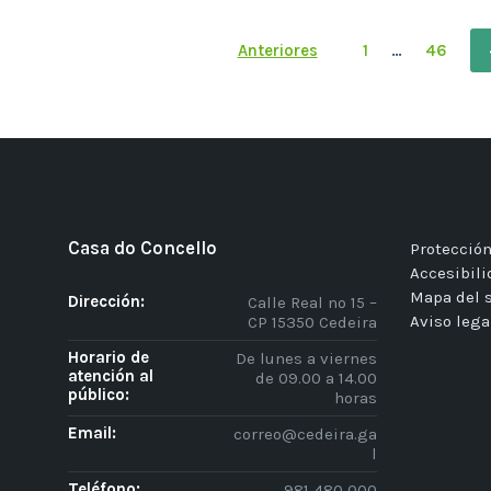
Paginación
Anteriores
1
…
46
de
entradas
Casa do Concello
Protección
Accesibil
Mapa del s
Dirección:
Calle Real nº 15 –
Aviso lega
CP 15350 Cedeira
Horario de
De lunes a viernes
atención al
de 09.00 a 14.00
público:
horas
Email:
correo@cedeira.ga
l
Teléfono:
981 480 000