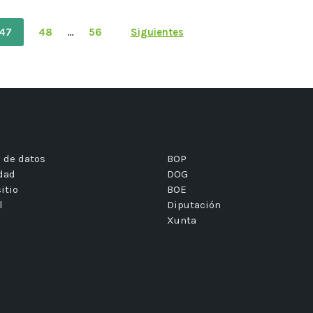
47
48
…
56
Siguientes
 de datos
BOP
idad
DOG
itio
BOE
l
Diputación
Xunta