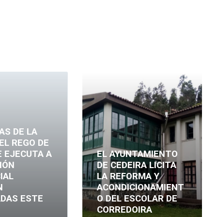
Leer
más
AS DE LA
EL REGO DE
E EJECUTA A
EL AYUNTAMIENTO
IÓN
DE CEDEIRA LICITA
IAL
LA REFORMA Y
N
ACONDICIONAMIENT
ADAS ESTE
O DEL ESCOLAR DE
CORREDOIRA