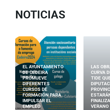
NOTICIAS
Leer
Leer
más
más
EL AYUNTAMIENTO
LAS OBR
DE CEDEIRA
CURVA D
PROMUEVE
TIDE QU
DIFERENTES
DIPUTAC
CURSOS DE
PROVINC
FORMACIÓN PARA
ESTARÁ
IMPULSAR EL
FINALIZ
EMPLEO
VERANO