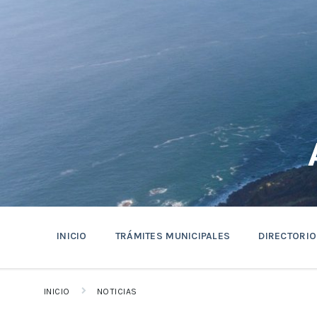
saltar
Saltar
Saltar
al
a
al
contenido
la
pie
navegación
de
principal
página
INICIO
TRÁMITES MUNICIPALES
DIRECTORIO
INICIO
NOTICIAS