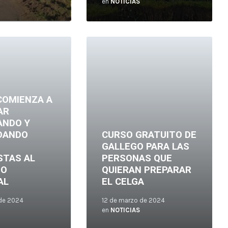
en
NOTICIAS
Leer
más
 COMIENZA A
AR
ANDO Y
DANDO
CURSO GRATUITO DE
GALLEGO PARA LAS
STAS AL
PERSONAS QUE
NO
QUIERAN PREPARAR
AL
EL CELGA
 de 2024
12 de marzo de 2024
en
NOTICIAS