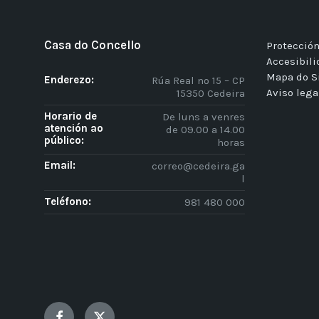
Casa do Concello
Protección
Accesibil
Mapa do S
Enderezo:
Rúa Real nº 15 – CP
Aviso lega
15350 Cedeira
Horario de
De luns a venres
atención ao
de 09.00 a 14.00
público:
horas
Email:
correo@cedeira.ga
l
Teléfono:
981 480 000
Facebook
Twitter