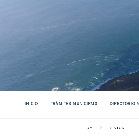
Skip
Skip
Skip
to
to
to
content
main
footer
navigation
INICIO
TRÁMITES MUNICIPAIS
DIRECTORIO 
HOME
EVENTOS