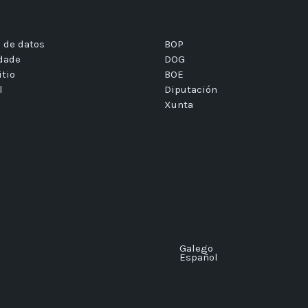
 de datos
BOP
idade
DOG
itio
BOE
l
Diputación
Xunta
Galego
Español