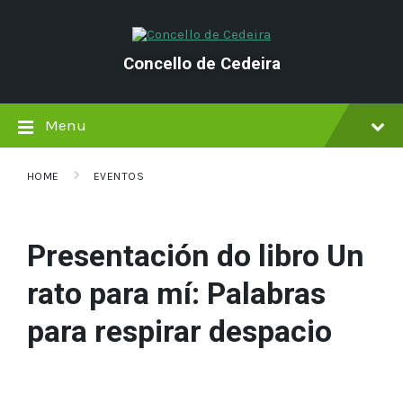
Skip
Skip
Skip
to
to
to
content
main
footer
navigation
Concello de Cedeira
Menu
HOME
EVENTOS
Presentación do libro Un
rato para mí: Palabras
para respirar despacio