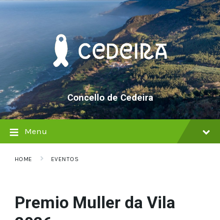
Skip
Skip
Skip
to
to
to
content
main
footer
navigation
Concello de Cedeira
Menu
HOME
EVENTOS
Premio Muller da Vila