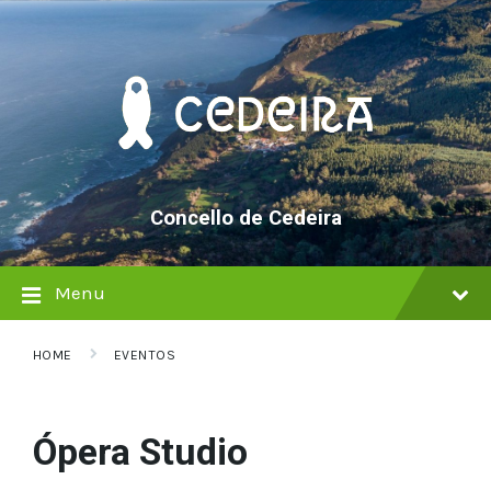
Skip
Skip
Skip
to
to
to
content
main
footer
navigation
Concello de Cedeira
Menu
HOME
EVENTOS
Ópera Studio