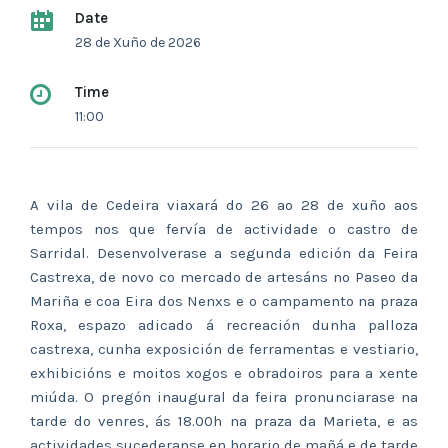
Date
28 de Xuño de 2026
Time
11:00
A vila de Cedeira viaxará do 26 ao 28 de xuño aos
tempos nos que fervía de actividade o castro de
Sarridal. Desenvolverase a segunda edición da Feira
Castrexa, de novo co mercado de artesáns no Paseo da
Mariña e coa Eira dos Nenxs e o campamento na praza
Roxa, espazo adicado á recreación dunha palloza
castrexa, cunha exposición de ferramentas e vestiario,
exhibicións e moitos xogos e obradoiros para a xente
miúda. O pregón inaugural da feira pronunciarase na
tarde do venres, ás 18.00h na praza da Marieta, e as
actividades sucederanse en horario de mañá e de tarde