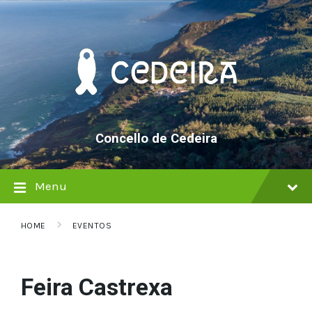
Skip
Skip
Skip
to
to
to
content
main
footer
navigation
Concello de Cedeira
Menu
HOME
EVENTOS
Feira Castrexa