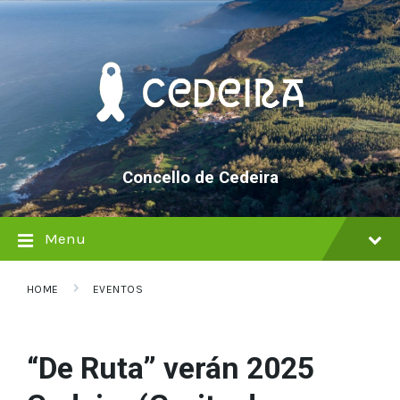
Skip
Skip
Skip
to
to
to
content
main
footer
navigation
Concello de Cedeira
Menu
HOME
EVENTOS
“De Ruta” verán 2025