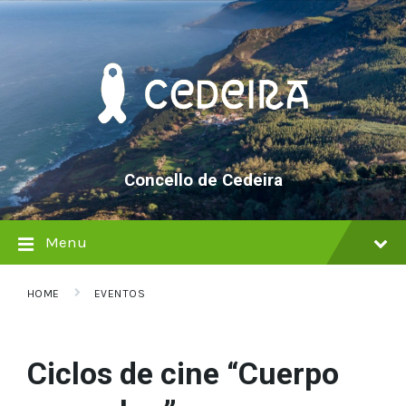
Skip
Skip
Skip
to
to
to
content
main
footer
navigation
Concello de Cedeira
Menu
HOME
EVENTOS
Ciclos de cine “Cuerpo