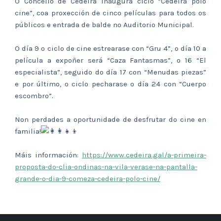
O Concello de Cedeira inaugura ciclo “Cedeira polo
cine”, coa proxección de cinco películas para todos os
públicos e entrada de balde no Auditorio Municipal.
O día 9 o ciclo de cine estrearase con “Gru 4”, o día 10 a
película a expoñer será “Caza Fantasmas”, o 16 “El
especialista”, seguido do día 17 con “Menudas piezas”
e por último, o ciclo pecharase o día 24 con “Cuerpo
escombro”.
Non perdades a oportunidade de desfrutar do cine en
familia!
Máis información:
https://www.cedeira.gal/a-primeira-
proposta-do-clia-ondinas-na-vila-verase-na-pantalla-
grande-o-dia-9-comeza-cedeira-polo-cine/