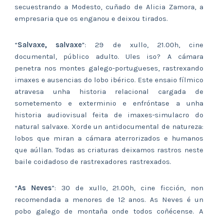
secuestrando a Modesto, cuñado de Alicia Zamora, a
empresaria que os enganou e deixou tirados.
“
Salvaxe, salvaxe
”: 29 de xullo, 21.00h, cine
documental, público adulto. Ules iso? A cámara
penetra nos montes galego-portugueses, rastrexando
imaxes e ausencias do lobo ibérico. Este ensaio fílmico
atravesa unha historia relacional cargada de
sometemento e exterminio e enfróntase a unha
historia audiovisual feita de imaxes-simulacro do
natural salvaxe. Xorde un antidocumental de natureza:
lobos que miran a cámara aterrorizados e humanos
que aúllan. Todas as criaturas deixamos rastros neste
baile coidadoso de rastrexadores rastrexados.
“
As Neves
”: 30 de xullo, 21.00h, cine ficción, non
recomendada a menores de 12 anos. As Neves é un
pobo galego de montaña onde todos coñécense. A