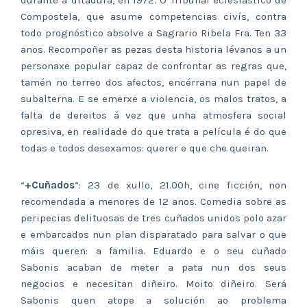
durante a ditadura, en 1972. O Tribunal eclesiástico de
Compostela, que asume competencias civís, contra
todo prognóstico absolve a Sagrario Ribela Fra. Ten 33
anos. Recompoñer as pezas desta historia lévanos a un
personaxe popular capaz de confrontar as regras que,
tamén no terreo dos afectos, encérrana nun papel de
subalterna. E se emerxe a violencia, os malos tratos, a
falta de dereitos á vez que unha atmosfera social
opresiva, en realidade do que trata a película é do que
todas e todos desexamos: querer e que che queiran.
“
+Cuñados
”: 23 de xullo, 21.00h, cine ficción, non
recomendada a menores de 12 anos. Comedia sobre as
peripecias delituosas de tres cuñados unidos polo azar
e embarcados nun plan disparatado para salvar o que
máis queren: a familia. Eduardo e o seu cuñado
Sabonis acaban de meter a pata nun dos seus
negocios e necesitan diñeiro. Moito diñeiro. Será
Sabonis quen atope a solución ao problema