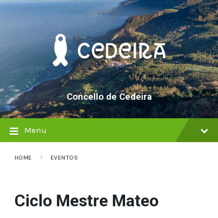
Skip
Skip
Skip
to
to
to
content
main
footer
navigation
Concello de Cedeira
Menu
HOME
EVENTOS
Ciclo Mestre Mateo