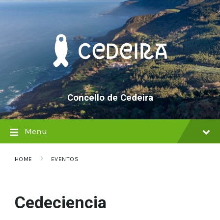
Skip
Skip
Skip
to
to
to
content
main
footer
navigation
Concello de Cedeira
Menu
HOME
EVENTOS
Cedeciencia