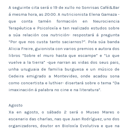
A seguinte cita será o 19 de xullo no Sonrisas Café&Bar
á mesma hora, as 20:00. A nutricionista Elena Gamaza -
que conta tamén formación en Neurociencia
Terapéutica e Psicoloxía e ten realizado estudos sobre
a súa relación coa nutrición- respostará á pregunta
“Por que nos custa tanto saciarnos?”. Pola súa banda
Alicia Freire, guionista con varios premios e autora dos
libros “Sobre el muro hasta que escampe” e “Lo que
vuelve a la tierra” -que narran as vidas dos seus pais,
unha uruguaia de familia burguesa e un músico de
Cedeira emigrado a Montevideo, onde acadou sona
como concertista e luthier- disertará sobre o tema “Da
imaxinación á palabra no cine e na literatura”.
Agosto
Xa en agosto, o sábado 2 será o Museo Mares o
escenario das charlas, nas que Juan Rodríguez, uno dos
organizadores, doutor en Bioloxía Evolutiva e que na