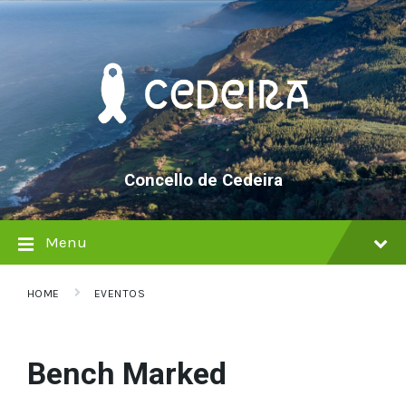
Skip
Skip
Skip
to
to
to
content
main
footer
navigation
Concello de Cedeira
Menu
HOME
EVENTOS
Bench Marked