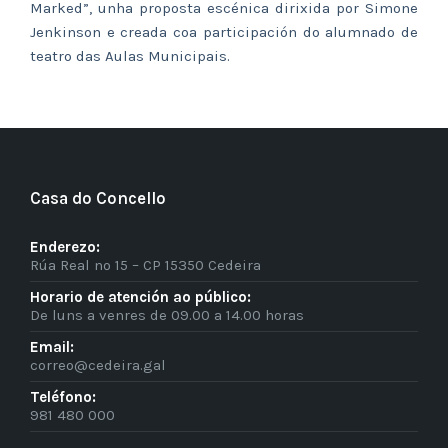
Marked”, unha proposta escénica dirixida por Simone
Jenkinson e creada coa participación do alumnado de
teatro das Aulas Municipais.
Casa do Concello
Enderezo:
Rúa Real nº 15 – CP 15350 Cedeira
Horario de atención ao público:
De luns a venres de 09.00 a 14.00 horas
Email:
correo@cedeira.gal
Teléfono:
981 480 000