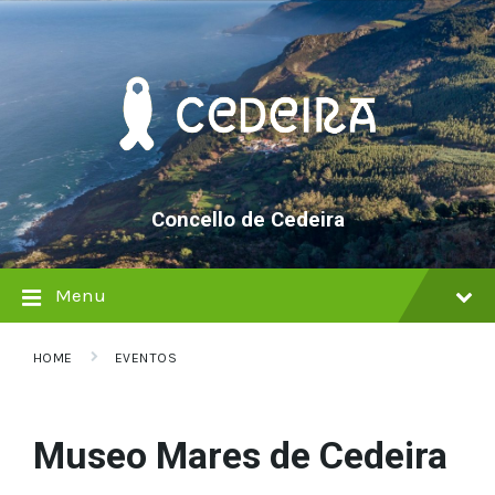
Skip
Skip
Skip
to
to
to
content
main
footer
navigation
Concello de Cedeira
Menu
HOME
EVENTOS
Museo Mares de Cedeira