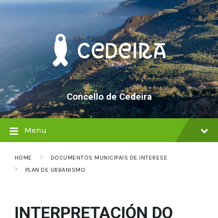
Skip
Skip
Skip
to
to
to
content
main
footer
navigation
Concello de Cedeira
Menu
HOME
DOCUMENTOS MUNICIPAIS DE INTERESE
PLAN DE URBANISMO
INTERPRETACIÓN DO